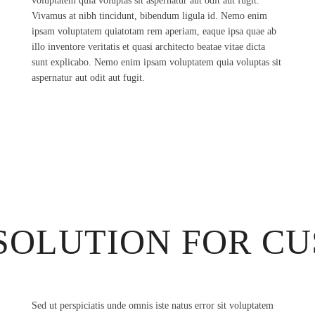
voluptatem quia voluptas sit aspernatur aut odit aut fugit.
Vivamus at nibh tincidunt, bibendum ligula id. Nemo enim
ipsam voluptatem quiatotam rem aperiam, eaque ipsa quae ab
illo inventore veritatis et quasi architecto beatae vitae dicta
sunt explicabo. Nemo enim ipsam voluptatem quia voluptas sit
aspernatur aut odit aut fugit.
 SOLUTION FOR C
Sed ut perspiciatis unde omnis iste natus error sit voluptatem