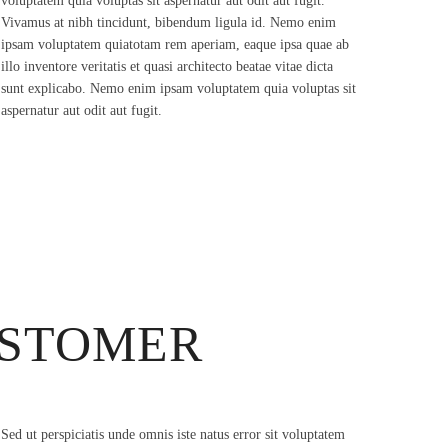
voluptatem quia voluptas sit aspernatur aut odit aut fugit.
Vivamus at nibh tincidunt, bibendum ligula id. Nemo enim
ipsam voluptatem quiatotam rem aperiam, eaque ipsa quae ab
illo inventore veritatis et quasi architecto beatae vitae dicta
sunt explicabo. Nemo enim ipsam voluptatem quia voluptas sit
aspernatur aut odit aut fugit.
USTOMER
Sed ut perspiciatis unde omnis iste natus error sit voluptatem