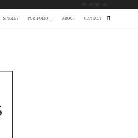
24/7
+351 912 967 020
SINGLES
PORTFOLIO
ABOUT
CONTACT
S