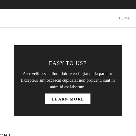
HOME
EASY TO USE
Aser velit esse cillum dolore eu fugiat nulla pariatur.
Excepteur sint occaecat cupidatat non proident, sunt in
anim id est laborum.
LEARN MORE
IGHT