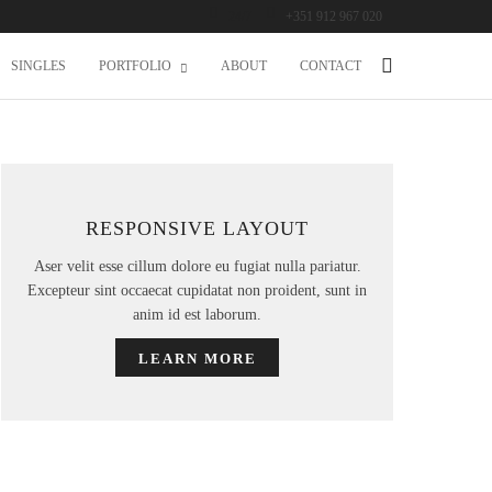
24/7
+351 912 967 020
SINGLES
PORTFOLIO
ABOUT
CONTACT
RESPONSIVE LAYOUT
Aser velit esse cillum dolore eu fugiat nulla pariatur.
Excepteur sint occaecat cupidatat non proident, sunt in
anim id est laborum.
LEARN MORE