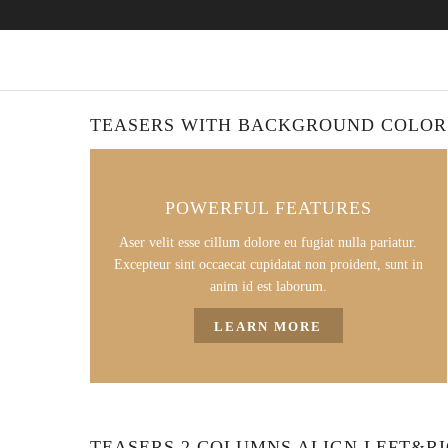
TEASERS WITH BACKGROUND COLOR
POWERFUL FEATURES
Aser velit esse cillum dolore eu fugiat nulla pariatur.
Excepteur sint occaecat cupidatat non proident, sunt in
anim id est laborum.
LEARN MORE
TEASERS 2 COLUMNS ALIGN LEFT&R