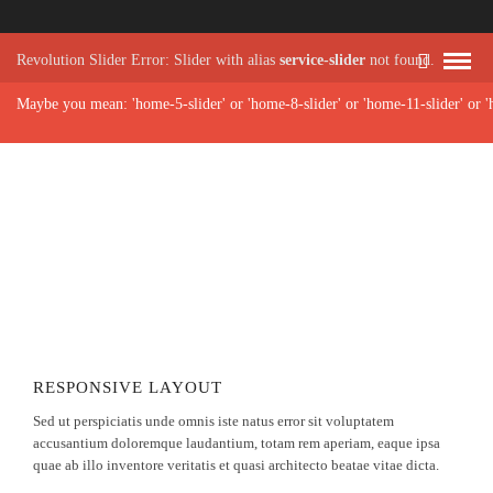
Revolution Slider Error: Slider with alias
service-slider
not found.
Maybe you mean: 'home-5-slider' or 'home-8-slider' or 'home-11-slider' or '
RESPONSIVE LAYOUT
Sed ut perspiciatis unde omnis iste natus error sit voluptatem
accusantium doloremque laudantium, totam rem aperiam, eaque ipsa
quae ab illo inventore veritatis et quasi architecto beatae vitae dicta.