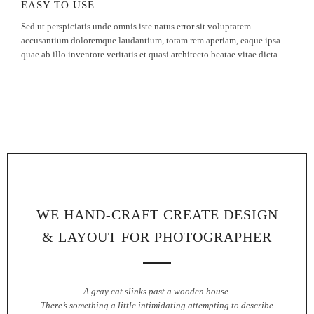
EASY TO USE
Sed ut perspiciatis unde omnis iste natus error sit voluptatem
accusantium doloremque laudantium, totam rem aperiam, eaque ipsa
quae ab illo inventore veritatis et quasi architecto beatae vitae dicta.
WE HAND-CRAFT CREATE DESIGN
& LAYOUT FOR PHOTOGRAPHER
A gray cat slinks past a wooden house.
There’s something a little intimidating attempting to describe